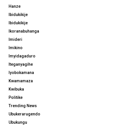
Hanze
Ibidukikije
Ibidukikije
Ikoranabuhanga
Imideri
Imikino
Imyidagaduro
Iteganyagihe
Iyobokamana
Kwamamaza
Kwibuka
Politike
Trending News
Ubukerarugendo
Ubukungu