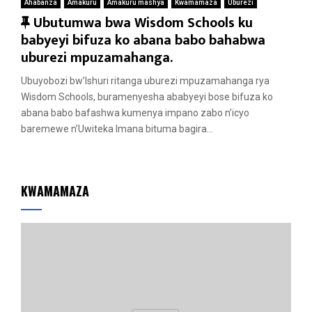
Ahabanza
Amakuru
Amakuru mashya
Kwamamaza
Uburezi
F
Ubutumwa bwa Wisdom Schools ku
e
babyeyi bifuza ko abana babo bahabwa
a
uburezi mpuzamahanga.
t
Ubuyobozi bw’Ishuri ritanga uburezi mpuzamahanga rya
u
Wisdom Schools, buramenyesha ababyeyi bose bifuza ko
r
abana babo bafashwa kumenya impano zabo n’icyo
e
baremewe n’Uwiteka Imana bituma bagira...
d
KWAMAMAZA