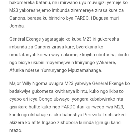
hakomereka batanu, mu mirwano uyu muvugizi yemeje ko
M23 yakoreshejemo imbunda ziremereye zirasa kure za
Canons, barasa ku birindiro bya FARDC, i Bugusa muri
Jomba.
Général Ekenge yagaragaje ko kuba M23 iri gukoresha
imbunda za Canons zirasa kure, byerekana ko
umufatanyabikorwa wayo akomeje kuyiha ubufasha, ibintu
ngo biciye ukubiri n’ibyemejwe n’Imiryango y’Akarere,
Afurika ndetse n’umuryango Mpuzamahanga.
Major Willy Ngoma uvugira M23 yabwiye Général Ekenge ko
badakwiye gukomeza kwitiranya ibintu, kuko ngo ikibazo
cyabo ari icya Congo ubwayo, yongera kubabwirako nta
gisirikare bafite kuko ngo FARDC itari ku rwego rwa M23,
kandi ngo ikibabaje ni uko babeshya Perezida Tschisekedi
akizera ko afite Ingabo zishobora kurinda Igihugu kandi
ntazo.