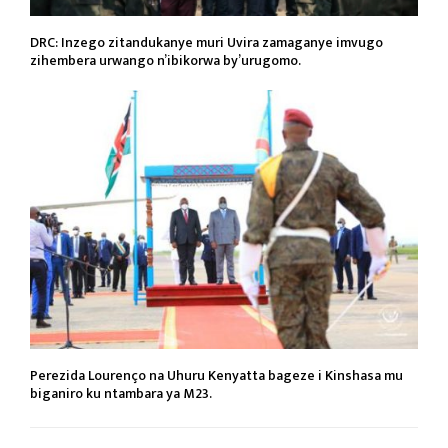
DRC: Inzego zitandukanye muri Uvira zamaganye imvugo
zihembera urwango n’ibikorwa by’urugomo.
Perezida Lourenço na Uhuru Kenyatta bageze i Kinshasa mu
biganiro ku ntambara ya M23.