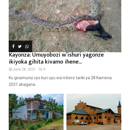
Kayonza: Umuyobozi w’ishuri yagonze
ikiyoka gihita kivamo ihene...
June 28, 2021
9
Ku gicamunsi cyo kuri uyu wa mbere tariki ya 28 Kamena
2021 ahagana...