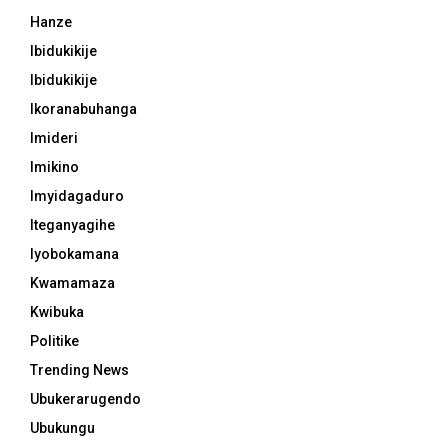
Hanze
Ibidukikije
Ibidukikije
Ikoranabuhanga
Imideri
Imikino
Imyidagaduro
Iteganyagihe
Iyobokamana
Kwamamaza
Kwibuka
Politike
Trending News
Ubukerarugendo
Ubukungu