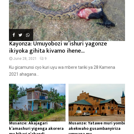
Kayonza: Umuyobozi w’ishuri yagonze
ikiyoka gihita kivamo ihene...
June 28, 2021
9
Ku gicamunsi cyo kuri uyu wa mbere tariki ya 28 Kamena
2021 ahagana...
Musanze: Akajagari
Musanze: Yatawe muri yombi
k’amashuri yigenga akorera
akekwaho gusambanyiriza
mu bikari n’ahandi...
umwana mu...