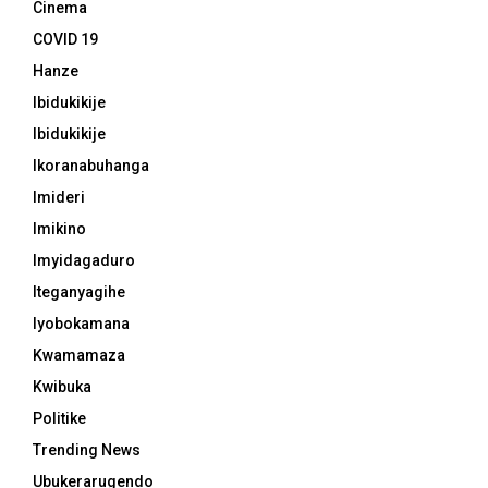
Cinema
COVID 19
Hanze
Ibidukikije
Ibidukikije
Ikoranabuhanga
Imideri
Imikino
Imyidagaduro
Iteganyagihe
Iyobokamana
Kwamamaza
Kwibuka
Politike
Trending News
Ubukerarugendo