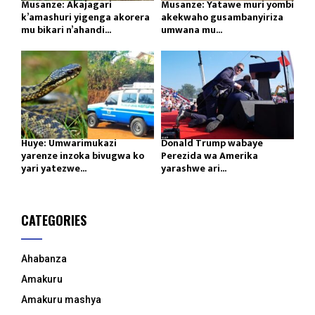
Musanze: Akajagari
Musanze: Yatawe muri yombi
k’amashuri yigenga akorera
akekwaho gusambanyiriza
mu bikari n’ahandi...
umwana mu...
Huye: Umwarimukazi
Donald Trump wabaye
yarenze inzoka bivugwa ko
Perezida wa Amerika
yari yatezwe...
yarashwe ari...
CATEGORIES
Ahabanza
Amakuru
Amakuru mashya