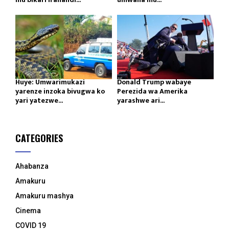
Huye: Umwarimukazi
Donald Trump wabaye
yarenze inzoka bivugwa ko
Perezida wa Amerika
yari yatezwe...
yarashwe ari...
CATEGORIES
Ahabanza
Amakuru
Amakuru mashya
Cinema
COVID 19