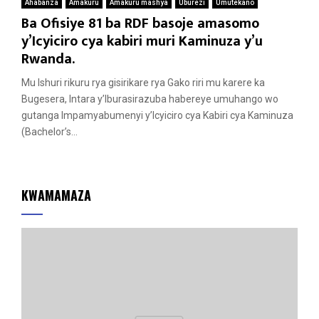
Ahabanza
Amakuru
Amakuru mashya
Uburezi
Umutekano
Ba Ofisiye 81 ba RDF basoje amasomo
y’Icyiciro cya kabiri muri Kaminuza y’u
Rwanda.
Mu Ishuri rikuru rya gisirikare rya Gako riri mu karere ka
Bugesera, Intara y’Iburasirazuba habereye umuhango wo
gutanga Impamyabumenyi y’Icyiciro cya Kabiri cya Kaminuza
(Bachelor’s...
KWAMAMAZA